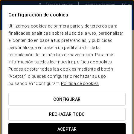
Acceso Hoteles
Acceso Agencias
ES
Configuración de cookies
Utilizamos cookies de primera parte y de terceros para
finalidades analíticas sobre el uso de la web, personalizar
el contenido en base a tus preferencias, y publicidad
NOTICIAS
personalizada en base a un perfil a partir de la
recopilación de tus hábitos de navegación. Para más
SALA DE PRENSA
información puedes leer nuestra política de cookies.
Puedes aceptar todas las cookies mediante el botón
“Aceptar” o puedes configurar o rechazar su uso
pulsando en “Configurar”.
Política de cookies
CONFIGURAR
RECHAZAR TODO
ACEPTAR