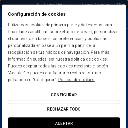
Acceso Hoteles
Acceso Agencias
ES
Configuración de cookies
Utilizamos cookies de primera parte y de terceros para
finalidades analíticas sobre el uso de la web, personalizar
el contenido en base a tus preferencias, y publicidad
personalizada en base a un perfil a partir de la
recopilación de tus hábitos de navegación. Para más
SOMOS LA PRIMERA
información puedes leer nuestra política de cookies.
Puedes aceptar todas las cookies mediante el botón
ALIANZA DE HOTELES
“Aceptar” o puedes configurar o rechazar su uso
INDEPENDIENTES DEL
pulsando en “Configurar”.
Política de cookies
MUNDO
CONFIGURAR
RECHAZAR TODO
Con más de 3.800 hoteles asociados en 90 países,
creemos en la viabilidad y éxito del hotel independiente.
Por eso desarrollamos un modelo propio de aceleración
ACEPTAR