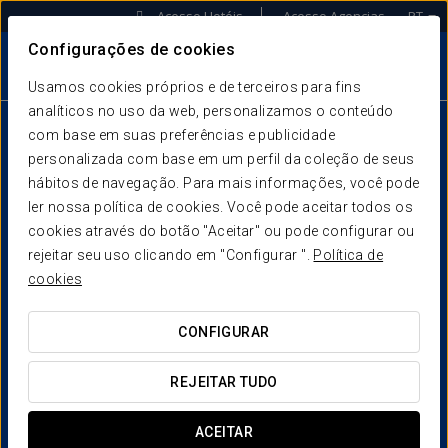
Acesso Hotéis
Acesso Agencias
PT
Configurações de cookies
Usamos cookies próprios e de terceiros para fins
analíticos no uso da web, personalizamos o conteúdo
com base em suas preferências e publicidade
personalizada com base em um perfil da coleção de seus
hábitos de navegação. Para mais informações, você pode
A PRIMEIRA
ler nossa política de cookies. Você pode aceitar todos os
cookies através do botão "Aceitar" ou pode configurar ou
ORGANIZAÇÃO
rejeitar seu uso clicando em "Configurar ".
Política de
ESPECIALIZADA NA
cookies
ACELERAÇÃO
CONFIGURAR
HOTELEIRA DO
REJEITAR TUDO
MUNDO
ACEITAR