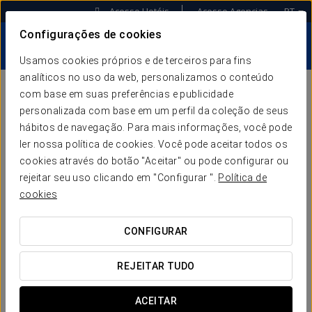
Acesso Hotéis
Acesso Agencias
PT
Configurações de cookies
Usamos cookies próprios e de terceiros para fins
analíticos no uso da web, personalizamos o conteúdo
com base em suas preferências e publicidade
AS NOSSAS
personalizada com base em um perfil da coleção de seus
hábitos de navegação. Para mais informações, você pode
CHAVES
ler nossa política de cookies. Você pode aceitar todos os
cookies através do botão "Aceitar" ou pode configurar ou
rejeitar seu uso clicando em "Configurar ".
Política de
cookies
O QUE SIGNIFICA ACELERAÇÃO
CONFIGURAR
HOTELEIRA?
REJEITAR TUDO
A Keytel reescreve a sua proposta sob um novo
conceito de organização onde são fornecidos
ACEITAR
serviços tecnológicos e de consultoria orientados