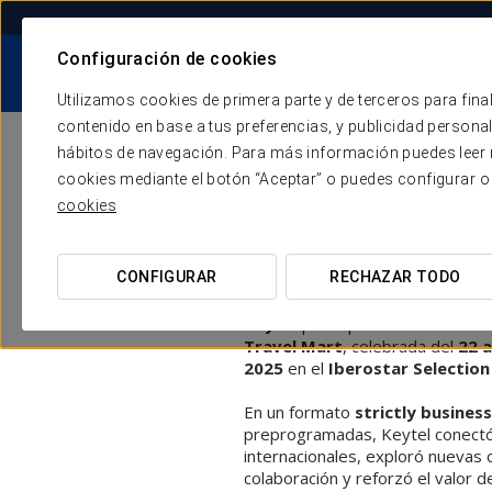
Configuración de cookies
HOTELES
NOSOTROS
NUESTRA
Utilizamos cookies de primera parte y de terceros para final
contenido en base a tus preferencias, y publicidad personali
hábitos de navegación. Para más información puedes leer n
cookies mediante el botón “Aceptar” o puedes configurar o
CANCUN T
cookies
Canal 
MART 2025
M
CONFIGURAR
RECHAZAR TODO
Com
Keytel
participó en la
37ª edici
Travel Mart
, celebrada del
22 a
2025
en el
Iberostar Selection
En un formato
strictly business
preprogramadas, Keytel conectó
internacionales, exploró nuevas
colaboración y reforzó el valor d