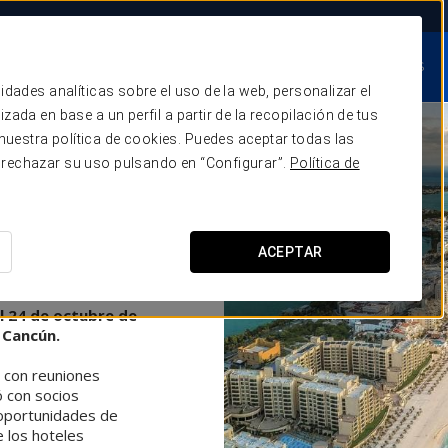
S CLAVES
SERVICIOS
CASOS DE ÉXITO
COLECCIONES
idades analíticas sobre el uso de la web, personalizar el
Comercialización y ventas
zada en base a un perfil a partir de la recopilación de tus
Formación
uestra política de cookies. Puedes aceptar todas las
 rechazar su uso pulsando en “Configurar”.
Política de
Tecnología
RAVEL
directo y estrategia digital
arketing y comunicación
ACEPTAR
pras y gestión de costes
ón de Cancun
Sostenibilidad
l 24 de octubre de
 Cancún.
con reuniones
 con socios
 oportunidades de
e los hoteles