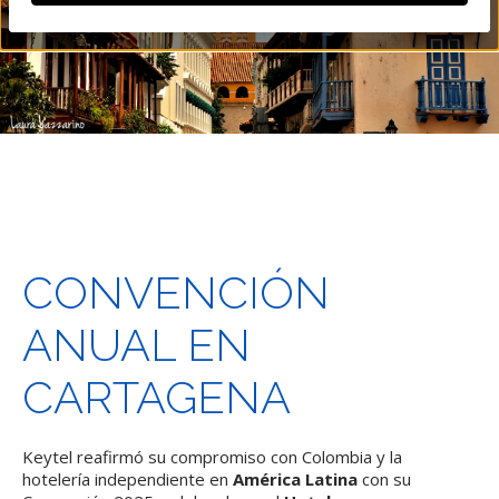
CONVENCIÓN
ANUAL EN
CARTAGENA
Keytel reafirmó su compromiso con Colombia y la
hotelería independiente en
América Latina
con su