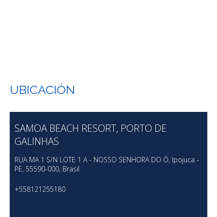
UBICACIÓN
SAMOA BEACH RESORT, PORTO DE
GALINHAS
RUA MA 1 S/N LOTE 1 A - NOSSO SENHORA DO Ó, Ipojuca -
PE, 55590-000, Brasil
+558121255180