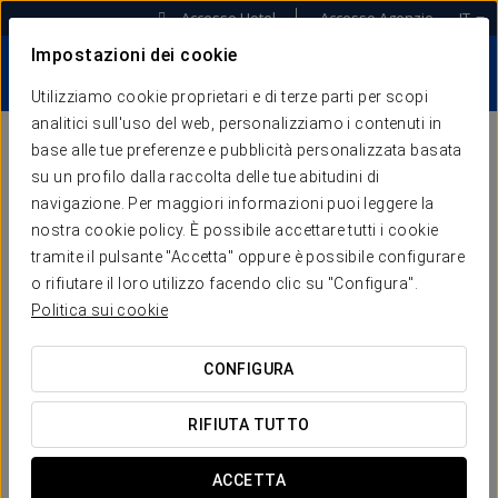
Accesso Hotel
Accesso Agenzie
IT
Impostazioni dei cookie
Utilizziamo cookie proprietari e di terze parti per scopi
analitici sull'uso del web, personalizziamo i contenuti in
base alle tue preferenze e pubblicità personalizzata basata
SERVIZI
su un profilo dalla raccolta delle tue abitudini di
navigazione. Per maggiori informazioni puoi leggere la
COMMERCIALIZZAZIONE E
nostra cookie policy. È possibile accettare tutti i cookie
VENDITE
tramite il pulsante "Accetta" oppure è possibile configurare
o rifiutare il loro utilizzo facendo clic su "Configura".
ACCEDI A UNA RETE DI DISTRIBUZIONE UNICA
Politica sui cookie
AL MONDO
Attraverso il suo potente centro prenotazioni, Restel ha
CONFIGURA
stabilito una posizione di leadership totale nel settore delle
agenzie viaggio. Restel diventa il veicolo essenziale per
RIFIUTA TUTTO
poter fornire agli hotel una segmentazione diversificata. A
questo punto, ci piace sottolineare che Keytel mantiene il
controllo totale della rete di distribuzione che viene fornita
ACCETTA
ai suoi hotel, avendo ben chiara la necessità che sia