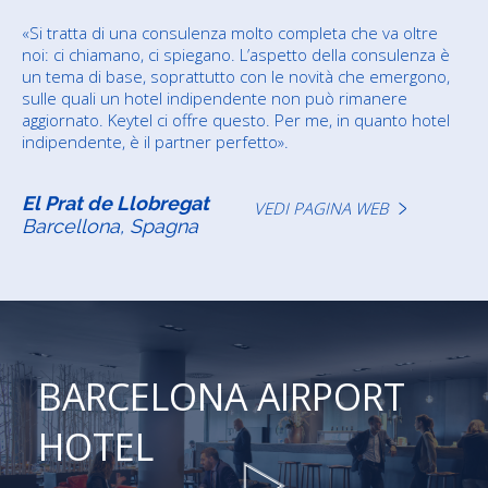
«Si tratta di una consulenza molto completa che va oltre
noi: ci chiamano, ci spiegano. L’aspetto della consulenza è
un tema di base, soprattutto con le novità che emergono,
sulle quali un hotel indipendente non può rimanere
aggiornato. Keytel ci offre questo. Per me, in quanto hotel
indipendente, è il partner perfetto».
El Prat de Llobregat
VEDI PAGINA WEB
Barcellona, Spagna
BARCELONA AIRPORT
HOTEL