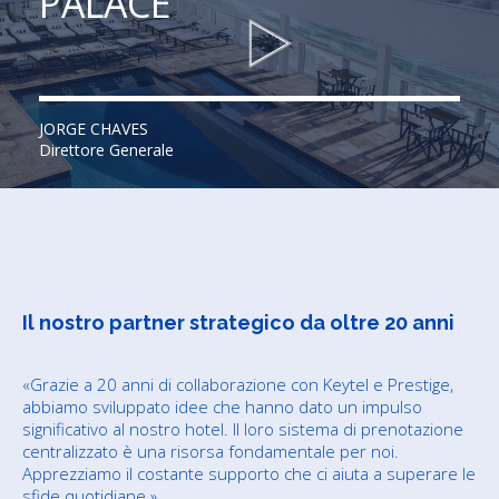
PALACE
JORGE CHAVES
Direttore Generale
Il nostro partner strategico da oltre 20 anni
«Grazie a 20 anni di collaborazione con Keytel e Prestige,
abbiamo sviluppato idee che hanno dato un impulso
significativo al nostro hotel. Il loro sistema di prenotazione
centralizzato è una risorsa fondamentale per noi.
Apprezziamo il costante supporto che ci aiuta a superare le
sfide quotidiane.»