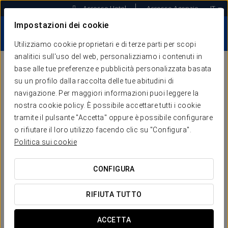
Accesso Hotel
Accesso Agenzie
IT
Impostazioni dei cookie
Utilizziamo cookie proprietari e di terze parti per scopi
analitici sull'uso del web, personalizziamo i contenuti in
base alle tue preferenze e pubblicità personalizzata basata
STORIE DI
su un profilo dalla raccolta delle tue abitudini di
navigazione. Per maggiori informazioni puoi leggere la
SUCCESSO
nostra cookie policy. È possibile accettare tutti i cookie
tramite il pulsante "Accetta" oppure è possibile configurare
o rifiutare il loro utilizzo facendo clic su "Configura".
Politica sui cookie
Noi di Keytel lavoriamo non solo per offrire servizi di
prima categoria al settore alberghiero, bensì per
costruire rapporti solidi e duraturi con i nostri
CONFIGURA
associati. La nostra motivazione principale è
soddisfare le aspettative degli albergatori che
RIFIUTA TUTTO
ripongono in noi la loro fiducia, incentivando
trasformazioni positive e sostenibili nel tempo per
ACCETTA