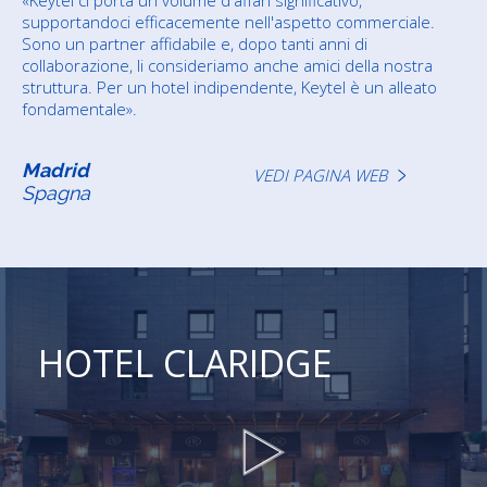
«Keytel ci porta un volume d'affari significativo,
supportandoci efficacemente nell'aspetto commerciale.
Sono un partner affidabile e, dopo tanti anni di
collaborazione, li consideriamo anche amici della nostra
struttura. Per un hotel indipendente, Keytel è un alleato
fondamentale».
Madrid
VEDI PAGINA WEB
Spagna
HOTEL CLARIDGE