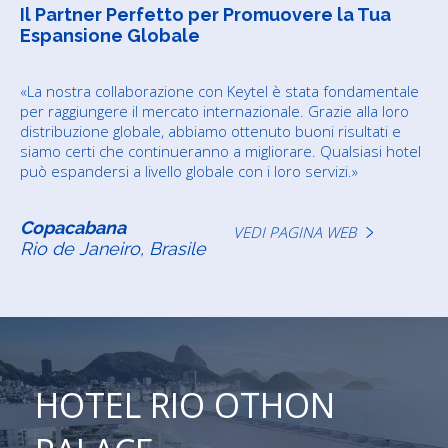
Il Partner Perfetto per Promuovere la Tua
Espansione Globale
«La nostra collaborazione con Keytel è stata fondamentale
per raggiungere il mercato internazionale. Grazie alla loro
distribuzione globale, abbiamo ottenuto buoni risultati e
siamo certi che continueranno a migliorare. Qualsiasi hotel
può espandersi a livello globale con i loro servizi.»
Copacabana
VEDI PAGINA WEB
Rio de Janeiro, Brasile
HOTEL RIO OTHON