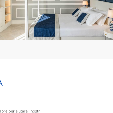
A
iore per aiutare i nostri