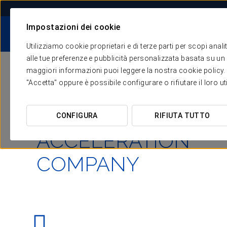
Impostazioni dei cookie
I NOSTRI PUNTI D
HOTEL
NOI
FORZA
Utilizziamo cookie proprietari e di terze parti per scopi anal
Commercializzazi
alle tue preferenze e pubblicità personalizzata basata su un p
maggiori informazioni puoi leggere la nostra cookie policy. È 
"Accetta" oppure è possibile configurare o rifiutare il loro u
NOI
Canale Diretto e Str
THE HOTEL
CONFIGURA
RIFIUTA TUTTO
Marketing e 
ACCELERATION
Acquisti e ge
COMPANY​