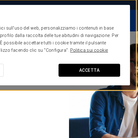
I
STORIE DI
LE NOSTRE
SERVIZI
SUCCESSO
COLLEZIONI
itici sull'uso del web, personalizziamo i contenuti in base
one e vendite
rofilo dalla raccolta delle tue abitudini di navigazione. Per
Formazione
possibile accettare tutti i cookie tramite il pulsante
tilizzo facendo clic su "Configura".
Politica sui cookie
Tecnologia
ategia Digitale
ACCETTA
comunicazione
stione acquisti
Sostenibilità