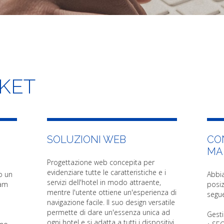
KET
SOLUZIONI WEB
CO
MA
Progettazione web concepita per
evidenziare tutte le caratteristiche e i
o un
Abbi
servizi dell'hotel in modo attraente,
eam
posiz
mentre l'utente ottiene un'esperienza di
segue
navigazione facile. Il suo design versatile
permette di dare un'essenza unica ad
Gest
ogni hotel e si adatta a tutti i dispositivi.