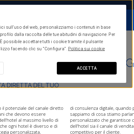
STORIE DI
LE NOSTRE
SERVIZI
SUCCESSO
COLLEZIONI
itici sull'uso del web, personalizziamo i contenuti in base
one e vendite
rofilo dalla raccolta delle tue abitudini di navigazione. Per
Formazione
possibile accettare tutti i cookie tramite il pulsante
tilizzo facendo clic su "Configura".
Politica sui cookie
Tecnologia
ETTO E STRATEGIA DIG
ategia Digitale
ACCETTA
comunicazione
stione acquisti
TA DIRETTA DEL TUO
Sostenibilità
 il potenziale del canale diretto
o parliamo di vendita diretta
muni che devono essere
ndo. Con un servizio
dell'hotel al massimo livello di
ostantemente che il sito web
he ogni hotel è diverso e di
ita con il miglior vantaggio
egia personalizzata,
competitivo per il cliente.