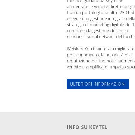
turistico guidata da Keytel per
aumentare le vendite dirette degli 
Con un portafoglio di oltre 230 hot
esegue una gestione integrale dell
strategia di marketing digitale dell'
compresa la gestione dei social
network, i social network del tuo ho
WeGlobeYou ti aiuterà a migliorare 
posizionamento, la notorietà e la
reputazione del tuo hotel, aumenta
vendite e amplificare l'impatto soci
ULTERIORI INFORMAZIONI
INFO SU KEYTEL