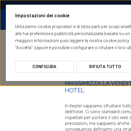
Impostazioni dei cookie
I NOSTRI PUNTI DI
HOTEL
NOI
FORZA
Utilizziamo cookie proprietari e di terze parti per scopi anal
Commercializzazi
alle tue preferenze e pubblicità personalizzata basata su un p
maggiori informazioni puoi leggere la nostra cookie policy. È 
SERVIZI
"Accetta" oppure è possibile configurare o rifiutare il loro u
CANALE DIR
Canale Diretto e Str
CONFIGURA
RIFIUTA TUTTO
Marketing e 
Acquisti e ge
MASSIMIZZA LA VENDI
HOTEL
In Keytel sappiamo sfruttare tutto
di consulenza digitale, quand
dell'hotel. Ci sono standard co
sappiamo di cosa stiamo parla
rispettati per portare il sito web 
personalizzato che garantisce c
prestazioni, ma sappiamo anche c
dell'hotel sia il canale di vend
conseguenza definiamo una strat