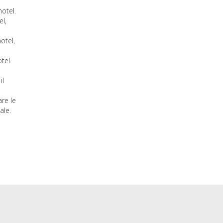
hotel.
el,
a
hotel,
tel.
il
re le
ale.