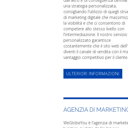
dall'altro e di conseguenza defini
una strategia personalizzata,
consigliando l'utilizzo di quegli str
di marketing digitale che massimi
la visibilità e che ci consentono di
competere allo stesso livello con
l'intermediazione. Il nostro servizio
personalizzato garantisce
costantemente che il sito web dell'
diventi il canale di vendita con il m
vantaggio competitivo per il cliente
ULTERIORI INFORMAZIONI
AGENZIA DI MARKETIN
WeGlobeYou è l'agenzia di marketi