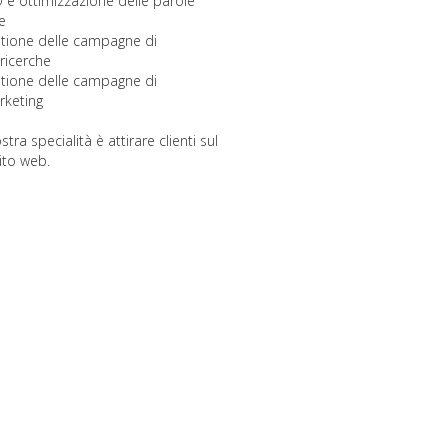
 e ottimizzazione delle parole
e
stione delle campagne di
ricerche
stione delle campagne di
rketing
stra specialità è attirare clienti sul
ito web.