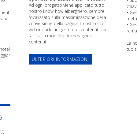
amo
• SEO
Ad ogni progetto viene applicato tutto il
chiav
nostro know-how alberghiero, sempre
umenti
• Ge
focalizzato sulla massimizzazione della
zzano
meta
conversione della pagina. Il nostro sito
• Ge
web include un gestore di contenuti che
rema
facilita la modifica di immagini e
contenuti.
La no
hotel
tuo s
aggior
ULTERIORI INFORMAZIONI
.
G
ng