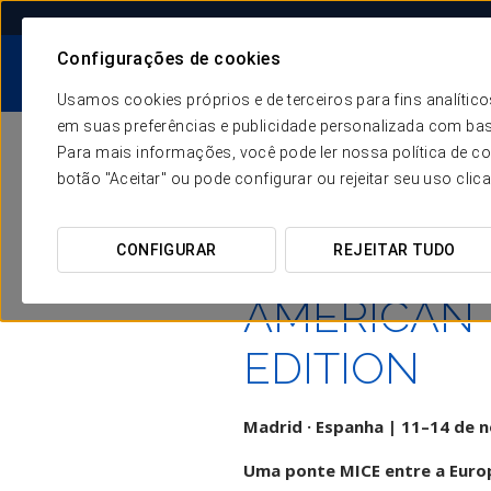
Configurações de cookies
AS NOSSAS
HOTÉIS
NÓS
CHAVES
Usamos cookies próprios e de terceiros para fins analít
Comercializ
em suas preferências e publicidade personalizada com bas
Para mais informações, você pode ler nossa política de co
botão "Aceitar" ou pode configurar ou rejeitar seu uso clic
GLOBAL MI
Canal direto e est
FORUMS E
CONFIGURAR
REJEITAR TUDO
Marketing 
Compras e Ges
AMERICAN
Sus
EDITION
Madrid · Espanha | 11–14 de
Uma ponte MICE entre a Euro