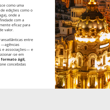
asce como uma
o de edições como o
aga), onde a
finidade com a
mente eficaz para
de valor.
ransatlânticas entre
s —agências
is e associações— e
icionar-se em
m
formato ágil,
-one concebidas