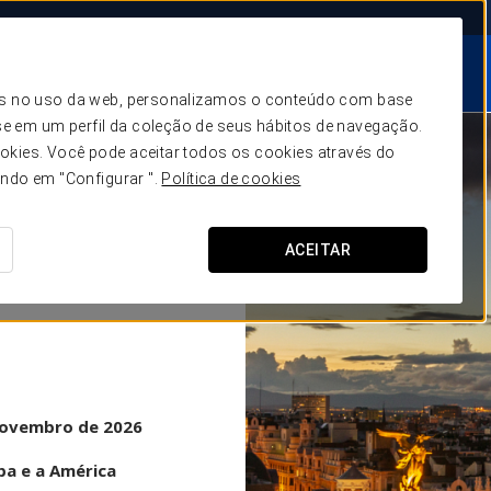
HISTÓRIAS DE
AS NOSSAS
SERVIÇOS
SUCESSO
COLEÇÕES
icos no uso da web, personalizamos o conteúdo com base
ação e vendas
e em um perfil da coleção de seus hábitos de navegação.
Formação
okies. Você pode aceitar todos os cookies através do
ando em "Configurar ".
Política de cookies
Tecnologia
CE
ratégia digital
URO-
ACEITAR
e Comunicação
tao de Custos
tentabilidade
 novembro de 2026
pa e a América