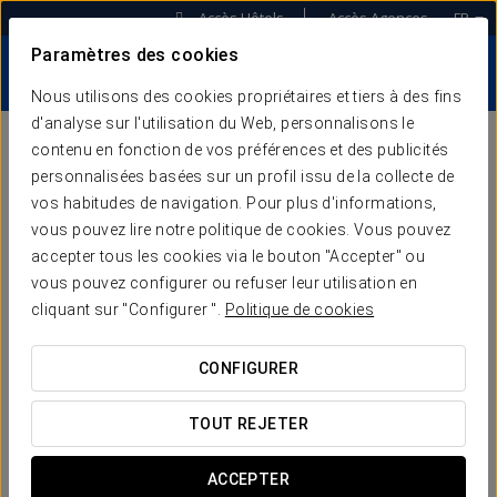
Accès Hôtels
Accès Agences
FR
Paramètres des cookies
Nous utilisons des cookies propriétaires et tiers à des fins
d'analyse sur l'utilisation du Web, personnalisons le
contenu en fonction de vos préférences et des publicités
personnalisées basées sur un profil issu de la collecte de
MOTEUR DE
vos habitudes de navigation. Pour plus d'informations,
vous pouvez lire notre politique de cookies. Vous pouvez
RÉSERVATIONS
accepter tous les cookies via le bouton "Accepter" ou
vous pouvez configurer ou refuser leur utilisation en
cliquant sur "Configurer ".
Politique de cookies
Notre équipe de développement a conçu un moteur
efficace et parfaitement optimisé pour la conversion en
réservations.
CONFIGURER
Nous présentons ci-dessous les avantages de travailler
avec ce moteur, ainsi que les fonctionnalités qu’il intègre.
TOUT REJETER
ACCEPTER